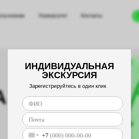
пускникам
Университет
Контакты
fo@mabiu.ru
ИНДИВИДУАЛЬНАЯ
ЭКСКУРСИЯ
Зарегистрируйтесь в один клик
А
ФИО
Почта
+7