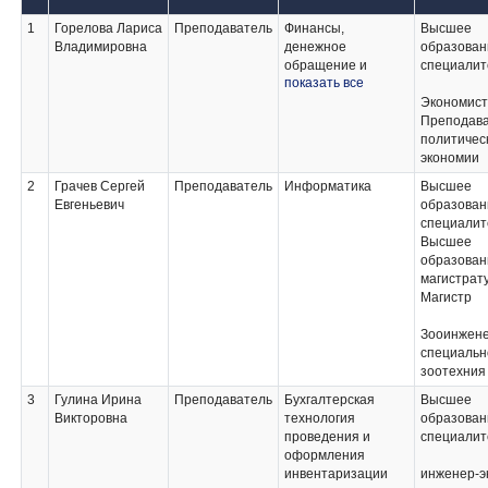
1
Горелова Лариса
Преподаватель
Финансы,
Высшее
Владимировна
денежное
образован
обращение и
специалит
показать все
кредит;
Аудит;
Экономист
Практические
Преподав
основы
политичес
бухгалтерского
экономии
учета активов
2
Грачев Сергей
Преподаватель
Информатика
Высшее
организации;
Евгеньевич
образован
Основы анализа
специалит
бухгалтерской (
Высшее
финансовой)
образован
отчетности
магистрат
Магистр
Зооинжене
специальн
зоотехния
3
Гулина Ирина
Преподаватель
Бухгалтерская
Высшее
Викторовна
технология
образован
проведения и
специалит
оформления
инвентаризации
инженер-э