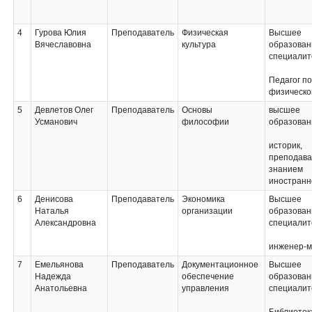
4
Гурова Юлия
Преподаватель
Физическая
Высшее
Вячеславовна
культура
образован
специалит
Педагог по
физическо
5
Девлетов Олег
Преподаватель
Основы
высшее
Усманович
философии
образован
историк,
преподава
знанием
иностранн
6
Денисова
Преподаватель
Экономика
Высшее
Наталья
организации
образован
Александровна
специалит
инженер-м
7
Емельянова
Преподаватель
Документационное
Высшее
Надежда
обеспечение
образован
Анатольевна
управления
специалит