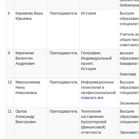
Библиотек
библиогра
8
Каримова Вера
Преподаватель
История
Высшее
Юрьевна
образован
специалит
Учитель и
обществоз
советского
9
Кириченко
Преподаватель
География;
высшее
Валентин
Индивидуальный
образован
Андреевич
проект;
бакавриат
История
бакалавр
10
Мирошникова
Преподаватель
Информационные
Высшее
Нина
технологии в
образован
Николаевна
профессиональной
специалит
показать все
деятельности;
Статистика;
Зооинжен
Менеджмент;
11
Орлов
Преподаватель
Технология
Высшее
Профессиональная
Александр
составления
образован
компьютерная
Викторович
бухгалтерской
специалит
программа
(финансовой)
"1С:Бухгалтерия
отчетности
Экономист