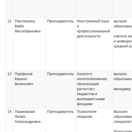
12
Пантюшина
Преподаватель
Иностранный язык
высшее
Майя
в
образован
Митрофановна
профессиональной
деятельности
учитель ан
и немецко
средней ш
13
Парфенов
Преподаватель
Налоги и
высшее
Кирилл
налогообложение;
образован
Виленович
Организация
расчетов с
менеджер
бюджетом и
внебюджетными
фондами
14
Пашковская
Преподаватель
Психология
Высшее
Лилия
общения
образован
Александровна
специалит
Преподав