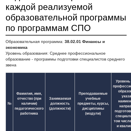
каждой реализуемой
образовательной программы
по программам СПО
Образовательная программа:
38.02.01 Финансы и
экономика
Уровень образования: Среднее профессиональное
образование - программы подготовки специалистов среднего
звена
Уровень 
професси
образо
Фамилия, имя,
Преподаваемые
указ
отчество (при
Занимаемая
учебные
наимен
№
наличии)
должность
предметы, курсы,
напра
педагогического
(должности)
дисциплины
подготовк
работника
(модули)
специаль
том числе
и квали