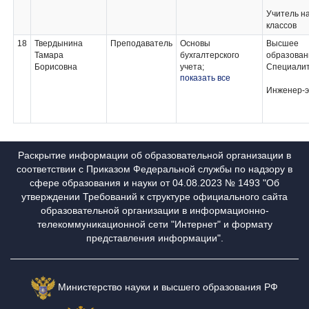
Учитель н
классов
18
Твердынина
Преподаватель
Основы
Высшее
Тамара
бухгалтерского
образован
Борисовна
учета;
Специали
показать все
Профессиональная
компьютерная
Инженер-э
программа
"1С:Бухгалтерия;
Практические
основы
бухгалтерского
Раскрытие информации об образовательной организации в
учета источников
соответствии с Приказом Федеральной службы по надзору в
формирования
сфере образования и науки от 04.08.2023 № 1493 "Об
активов
утверждении Требований к структуре официального сайта
организации;
Учебная практика
образовательной организации в информационно-
телекоммуникационной сети "Интернет" и формату
представления информации".
Министерство науки и высшего образования РФ