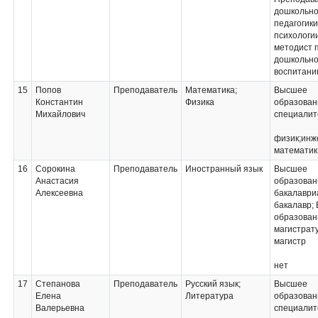
дошкольн
педагогики
психологии
методист 
дошкольн
воспитани
15
Попов
Преподаватель
Математика;
Высшее
Константин
Физика
образован
Михайлович
специалит
физик;инж
математик
16
Сорокина
Преподаватель
Иностранный язык
Высшее
Анастасия
образован
Алексеевна
бакалаври
бакалавр;
образован
магистрат
магистр
нет
17
Степанова
Преподаватель
Русский язык;
Высшее
Елена
Литература
образован
Валерьевна
специалит