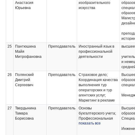
экскурсантов;
Анастасия
изобразительного
образо
Организация
Юрьевна
искусства
специа
деятельности службы
образо
приема, размещения
Магистр
и бронирования
дизайн
гостиницы;
Организация
препод
деятельности службы
истори
управления
номерного фонда и
25
Пантюшина
Преподаватель
Иностранный язык в
высшее
дополнительных
Майя
профессиональной
услуг;
Митрофановна
деятельности
учитель
Предоставление услуг
и немец
питания
средне
26
Полянский
Преподаватель
Страховое дело;
Высше
Дмитрий
Координация качества
образов
Сергеевич
выполнения тур
специа
операторских и тур
агентских услуг;
Менедж
Маркетинг в рекламе
27
Твердынина
Преподаватель
Основы
Высше
Тамара
бухгалтерского учета;
образо
Борисовна
Профессиональная
Специа
показать все
компьютерная
программа
Инжене
"1С:Бухгалтерия;