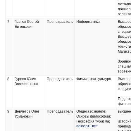
методис
дошкол
воспит
7
Грачев Сергей
Преподаватель
Информатика
Высше
Евгеньевич
образов
специал
Высше
образо
магистр
Магист
Зооинж
специа
зоотех
8
Гурова Юлия
Преподаватель
Физическая культура
Высше
Вячеславовна
образов
специа
Педагог
физичес
9
Девлетов Олег
Преподаватель
Обществознание;
высшее
Усманович
Основы философии;
География туризма;
историк
показать все
Предоставление тур
препод