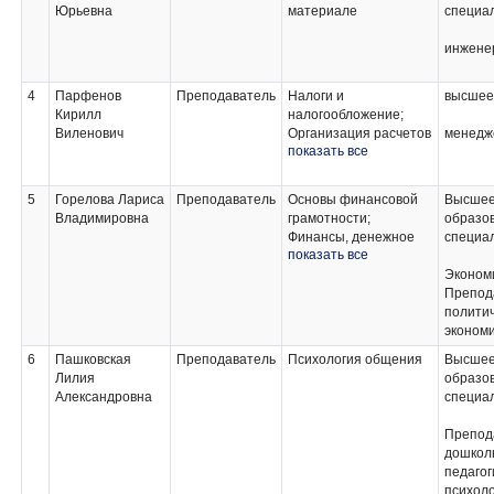
Разработка
Юрьевна
материале
специа
творческой концепции
рекламного продукта;
инжене
Выполнение
рекламных проектов в
материале;
4
Парфенов
Преподаватель
Налоги и
высшее
Учебная практика
Кирилл
налогообложение;
Виленович
Организация расчетов
менедж
показать все
с бюджетом и
внебюджетными
фондами;
5
Горелова Лариса
Преподаватель
Основы финансовой
Высше
Организация работы
Владимировна
грамотности;
образов
органов Пенсионного
Финансы, денежное
специа
фонда Российской
показать все
обращение и кредит;
Федерации, органов и
Аудит;
Экономи
учреждений
Практические основы
Препод
социальной защиты
бухгалтерского учета
полити
населения
активов организации;
эконом
Основы анализа
6
Пашковская
Преподаватель
Психология общения
Высше
бухгалтерской (
Лилия
образов
финансовой)
Александровна
специа
отчетности
Препод
дошкол
педагог
психоло