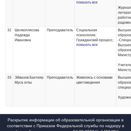
показать все
Техника и технологии
рекламного видео;
Журнал
Овладение умениями
литера
и навыками по
работн
профессии "Агент
радове
рекламный";
32
Шелкоплясова
Преподаватель
Социальная
Высше
Основы
Надежда
психология;
образо
межкультурной
Ивановна
Гражданский процесс;
-Специ
коммуникации;
показать все
Психология
Высше
Психология массовых
рекламной
образо
коммуникаций;
деятельности;
Магист
Подготовка
Правовое
проведения пиар-
обеспечение
Учитель
акции
рекламной
Магист
деятельности;
33
Эйвазов Бахтияр
Преподаватель
Живопись с основами
Высше
Психология массовых
Муса оглы
цветоведения
образо
коммуникаций
специа
Художн
Раскрытие информации об образовательной организации в
соответствии с Приказом Федеральной службы по надзору в