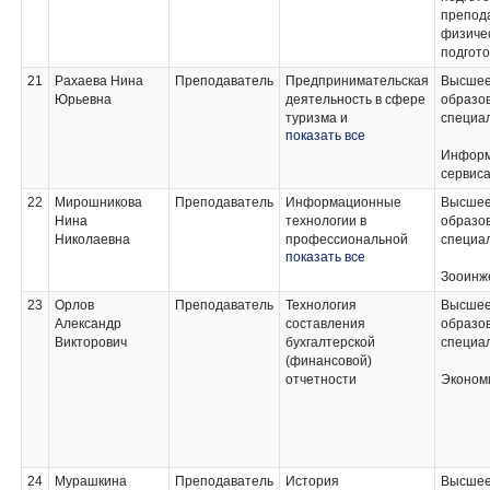
препод
физиче
подгото
21
Рахаева Нина
Преподаватель
Предпринимательская
Высше
Юрьевна
деятельность в сфере
образов
туризма и
специа
показать все
гостиничного бизнеса;
Правовое и
Информ
документационное
сервис
обеспечение в
22
Мирошникова
Преподаватель
Информационные
Высше
туризме и
Нина
технологии в
образо
гостеприимстве;
Николаевна
профессиональной
специа
Менеджмент в
показать все
деятельности;
туризме и
Статистика;
Зооинж
гостеприимстве;
Менеджмент;
Рекреационное
23
Орлов
Преподаватель
Технология
Высше
Экономика и
ресурсоведение;
Александр
составления
образо
бухгалтерский учет
Координация работы
Викторович
бухгалтерской
специа
предприятий туризма
служб предприятий
(финансовой)
и гостиничного дела;
туризма и
отчетности
Эконом
Профессиональная
гостеприимства;
компьютерная
Учебная практика.;
программа
Организация
"1С:Бухгалтерия
сопровождения
туристов и
24
Мурашкина
Преподаватель
История
Высше