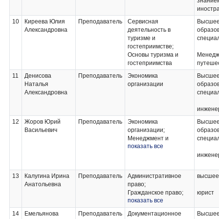
операторских услуг;
знание
Предоставление тур
иностра
агентских услуг;
10
Киреева Юлия
Преподаватель
Сервисная
Высше
Конфликтология;
Александровна
деятельность в
образов
Менеджмент в сфере
туризме и
специа
СМИ и коммуникаций;
гостеприимстве;
Введение в систему
Основы туризма и
Менедж
СМИ и коммуникаций
гостеприимства
путеше
11
Денисова
Преподаватель
Экономика
Высше
Наталья
организации
образов
Александровна
специа
инжене
12
Жоров Юрий
Преподаватель
Экономика
Высше
Васильевич
организации;
образов
Менеджмент и
специа
показать все
экономические основы
рекламной
инжене
деятельности;
Коммуникативный
13
Калугина Ирина
Преподаватель
Административное
высшее
менеджмент;
Анатольевна
право;
Креативный
Гражданское право;
юрист
менеджмент
показать все
Основы
экологического права;
14
Емельянова
Преподаватель
Документационное
Высше
Трудовое право;