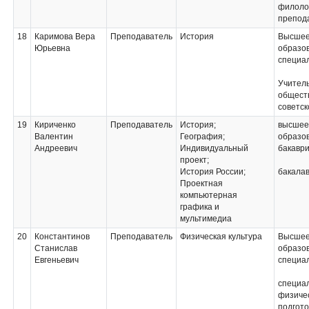
филолог
препод
18
Каримова Вера
Преподаватель
История
Высше
Юрьевна
образов
специа
Учитель
общест
советск
19
Кириченко
Преподаватель
История;
высшее
Валентин
География;
образо
Андреевич
Индивидуальный
бакавр
проект;
История России;
бакала
Проектная
компьютерная
графика и
мультимедиа
20
Константинов
Преподаватель
Физическая культура
Высше
Станислав
образо
Евгеньевич
специа
специа
физиче
подгото