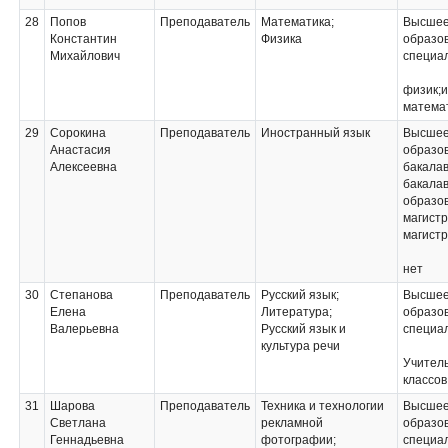
Практические основы
28
Попов
Преподаватель
Математика;
Высше
бухгалтерского учета
Константин
Физика
образов
источников
Михайлович
специа
формирования
активов организации;
физик;
Учебная практика
математ
29
Сорокина
Преподаватель
Иностранный язык
Высше
Анастасия
образов
Алексеевна
бакалав
бакала
образо
магистр
магистр
нет
30
Степанова
Преподаватель
Русский язык;
Высше
Елена
Литература;
образов
Валерьевна
Русский язык и
специа
культура речи
Учител
классов
31
Шарова
Преподаватель
Техника и технологии
Высше
Светлана
рекламной
образов
Геннадьевна
фотографии;
специа