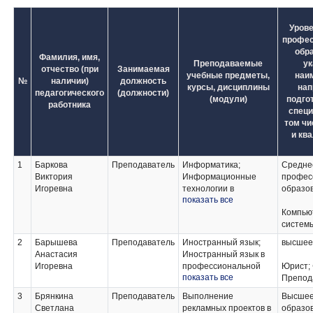
Урове
профес
обр
Фамилия, имя,
Преподаваемые
ук
отчество (при
Занимаемая
учебные предметы,
наи
№
наличии)
должность
курсы, дисциплины
нап
педагогического
(должности)
(модули)
подгот
работника
специ
том чи
и кв
1
Баркова
Преподаватель
Информатика;
Средне
Виктория
Информационные
профес
Игоревна
технологии в
образо
показать все
юридической
деятельности;
Компью
Информационно-
систем
коммуникационные
2
Барышева
Преподаватель
Иностранный язык;
высшее
технологии в туризме
Анастасия
Иностранный язык в
и гостеприимстве
Игоревна
профессиональной
Юрист; 
показать все
деятельности;
Препод
Иностранный язык
3
Брянкина
Преподаватель
Выполнение
Высше
(второй);
Светлана
рекламных проектов в
образов