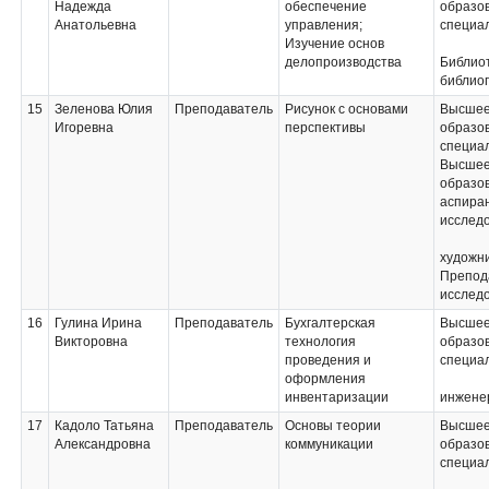
Надежда
обеспечение
образо
Семейное право;
Анатольевна
управления;
специа
Учебная практика;
Изучение основ
Уголовное право;
делопроизводства
Библио
Предпринимательское
библио
право;
Право социального
15
Зеленова Юлия
Преподаватель
Рисунок с основами
Высше
обеспечения
Игоревна
перспективы
образов
специал
Высше
образо
аспиран
исслед
художни
Препод
исслед
16
Гулина Ирина
Преподаватель
Бухгалтерская
Высше
Викторовна
технология
образов
проведения и
специа
оформления
инвентаризации
инжене
17
Кадоло Татьяна
Преподаватель
Основы теории
Высше
Александровна
коммуникации
образо
специа