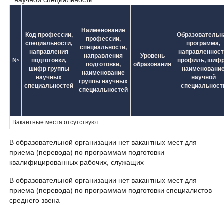
научной специальности
Наименование
Код профессии,
Образовательн
профессии,
специальности,
программа,
специальности,
направления
направленност
направления
Уровень
№
подготовки,
профиль, шифр
подготовки,
образования
шифр группы
наименовани
наименование
научных
научной
группы научных
специальностей
специальност
специальностей
Вакантные места отсутствуют
В образовательной организации нет вакантных мест для
приема (перевода) по программам подготовки
квалифицированных рабочих, служащих
В образовательной организации нет вакантных мест для
приема (перевода) по программам подготовки специалистов
среднего звена