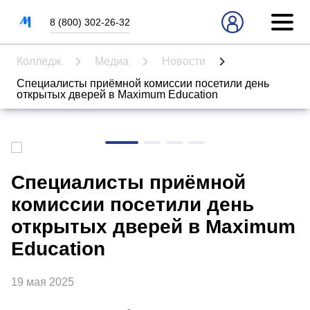
8 (800) 302-26-32
Абитуриентам
Колледж
Медиа
Новости
Специалисты приёмной комиссии посетили день
Кабинет абитуриента
открытых дверей в Maximum Education
Специальности
Стоимость обучения
День открытых дверей
Специалисты приёмной
Часто задаваемые вопросы
комиссии посетили день
открытых дверей в Maximum
Как выбрать профессию
Education
Студентам
19 мая 2025