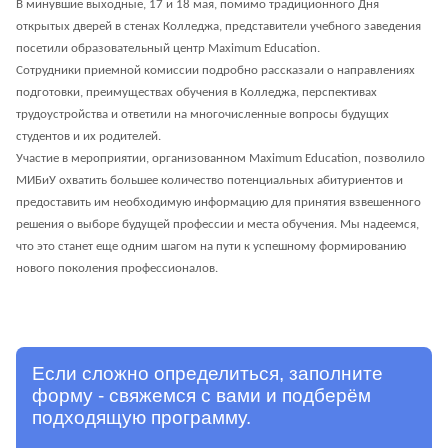
Кабинет студента
В минувшие выходные, 17 и 18 мая, помимо традиционного Дня
открытых дверей в стенах Колледжа, представители учебного заведения
Карьера и образование
посетили образовательный центр Maximum Education.
Сотрудники приемной комиссии подробно рассказали о направлениях
Студенческая жизнь
подготовки, преимуществах обучения в Колледжа, перспективах
трудоустройства и ответили на многочисленные вопросы будущих
Образовательные ресурсы
студентов и их родителей.
Как оплатить обучение
Участие в мероприятии, организованном Maximum Education, позволило
МИБиУ охватить большее количество потенциальных абитуриентов и
Стоимость обучения
предоставить им необходимую информацию для принятия взвешенного
решения о выборе будущей профессии и места обучения. Мы надеемся,
что это станет еще одним шагом на пути к успешному формированию
Выпускникам
нового поколения профессионалов.
Хотите учиться дальше
Клуб выпускников
Если сложно определиться, заполните
форму - свяжемся с вами и подберём
Истории выпускников
подходящую программу.