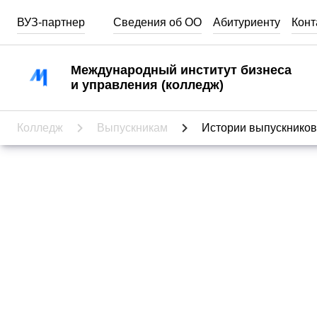
ВУЗ-партнер
Сведения об ОО
Абитуриенту
Конт
Абитуриентам
Международный институт бизнеса
и управления (колледж)
Кабинет абитуриента
Специальности
Колледж
Выпускникам
Истории выпускников
Стоимость обучения
День открытых дверей
Часто задаваемые вопросы
Как выбрать профессию