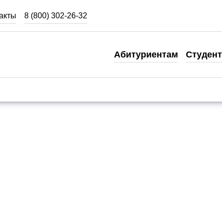
акты
8 (800) 302-26-32
Студентам
Абитуриентам
Студен
Кабинет студента
Карьера и образование
Студенческая жизнь
Образовательные ресурсы
Как оплатить обучение
Стоимость обучения