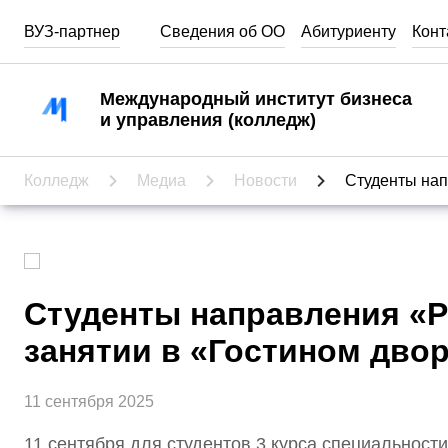
ВУЗ-партнер
Сведения об ОО
Абитуриенту
Конт
Абитуриентам
Международный институт бизнеса
и управления (колледж)
Кабинет абитуриента
Специальности
Колледж
Медиа
Новости
Студенты нап
Стоимость обучения
День открытых дверей
Часто задаваемые вопросы
Студенты направления «Р
Как выбрать профессию
занятии в «Гостином дво
11 сентября 2025
11 сентября для студентов 3 курса специальнос