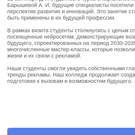
Барышевой А. И. будущие специалисты посетили 
перспектив развития и инноваций. Это занятие с
быть применены в их будущей профессии.
Приемная комиссия
В рамках визита студенты столкнулись с целым с
8 (800) 302-26-32
посвященные нейросетям, демонстрирующие возмо
будущего, спроектированных на период 2030-203
многочисленные мастер-классы, которые позволи
Администрация
жизни и их связи с рекламой.
8 (495) 688-88-63
Наши студенты смогли увидеть собственными гла
тренды рекламы. Наш колледж продолжает создав
подготовке к вызовам и возможностям будущего.