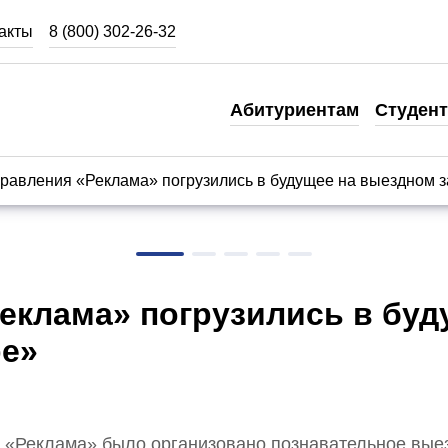
акты
8 (800) 302-26-32
Студентам
Абитуриентам
Студен
Кабинет студента
Карьера и образование
равления «Реклама» погрузились в будущее на выездном з
Студенческая жизнь
Образовательные ресурсы
Как оплатить обучение
еклама» погрузились в бу
Стоимость обучения
ре»
ти «Реклама» было организовано познавательное вые