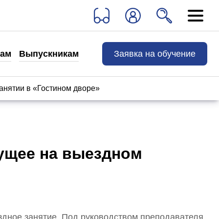
Выпускникам
Заявка на обучение
там
Выпускникам
Хотите учиться дальше
Клуб выпускников
анятии в «Гостином дворе»
Истории выпускников
Контакты
дущее на выездном
Сведения об образовательной организации
здное занятие. Под руководством преподавателя