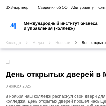
ВУЗ-партнер
Сведения об ОО
Абитуриенту
Конт
Абитуриентам
Международный институт бизнеса
и управления (колледж)
Кабинет абитуриента
Специальности
Колледж
Медиа
Новости
День открыт
Стоимость обучения
День открытых дверей
Часто задаваемые вопросы
День открытых дверей в
Как выбрать профессию
8 ноября 2025
8 ноября наш колледж распахнул свои двери для 
колледжа. День открытых дверей прошел насыщен