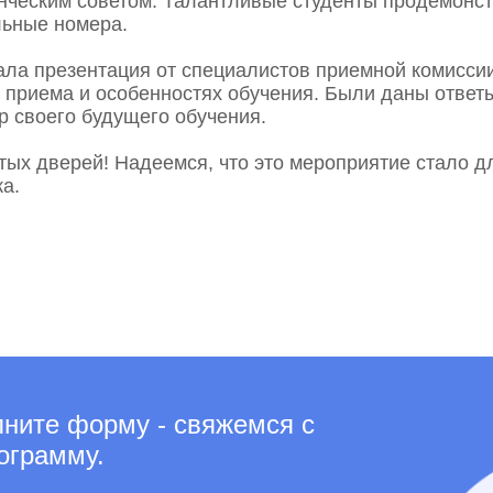
енческим советом. Талантливые студенты продемонст
льные номера.
Мы в соцсетях
ала презентация от специалистов приемной комисси
х приема и особенностях обучения. Были даны ответ
 своего будущего обучения.
ытых дверей! Надеемся, что это мероприятие стало 
а.
лните форму - свяжемся с
ограмму.