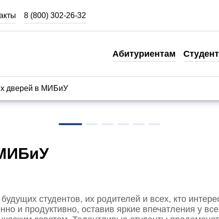
акты
8 (800) 302-26-32
Студентам
Абитуриентам
Студен
Кабинет студента
Карьера и образование
ых дверей в МИБиУ
Студенческая жизнь
Образовательные ресурсы
Как оплатить обучение
 МИБиУ
Стоимость обучения
будущих студентов, их родителей и всех, кто инте
но и продуктивно, оставив яркие впечатления у в