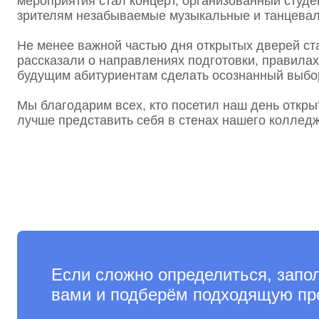
мероприятия стал концерт, организованный студ
зрителям незабываемые музыкальные и танцева
Приемная комиссия
Не менее важной частью дня открытых дверей ст
рассказали о направлениях подготовки, правила
будущим абитуриентам сделать осознанный выбор
8 (800) 302-26-32
Мы благодарим всех, кто посетил наш день откр
Администрация
лучше представить себя в стенах нашего колледж
8 (495) 688-88-63
Если сложно определиться, запо
вами и подберём подходящую пр